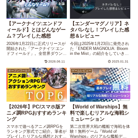
【アークナイツ:エンドフ
【エンダーマグノリア】ネ
ィールド】とはどんなゲー
タバレなし！プレイした感
ム？プレイした感想
想＆レビュー
2026年1月22日に正式リリースが
今回は2025年1月23日に発売され
開始された「アークナイツ:エン
た「ENDER MAGNOLIA: Bloom
ドフィールド」。全世界ダウンロ
in the Mist」の紹介をしていきた
ード数は3,000万を突破！今大注
いと思います。前作「ENDER
2026.06.11
2025.01.31
目の本作の魅力をわかりやすく紹
LILIES: Quietus of the Knights」
介していきます。
の続編となる本作ですが前作との
オープンワールド
ゲームレビュー
違いや新たな魅力に迫っていこう
と思います！
【2026年】PC/スマホ版ア
【World of Warships】無
ニメ調RPGおすすめランキ
料で楽しむリアルな海戦シ
ング
ミュレーション
スマホで遊べるアニメ調RPGを
第二次世界大戦の艦船で海戦を体
ランキング形式でご紹介。筆者が
験！無料ゲーム『World of
プレイしたリアルな感想とおすす
Warships』のリアルな艦船デザ