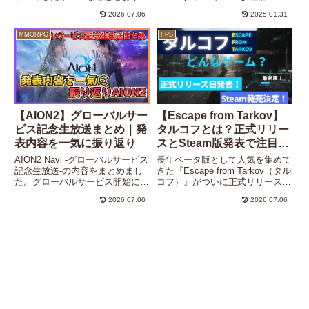
め理由あり。
イン、戦術的なチームプレイの魅
2026.07.06
2025.01.31
力を徹底解説。初心者でも楽しめ
るガイドとおすすめの遊び方を紹
MMORPG
FPS
介。
【AION2】グローバルサー
【Escape from Tarkov】
ビス記念生放送まとめ｜発
タルコフとは？正式リリー
表内容を一気に振り返り
スとSteam版発表で注目の
ハードコアFPS
AION2 Navi -グローバルサービス
長年ベータ版として人気を集めて
記念生放送-の内容をまとめまし
きた『Escape from Tarkov（タル
た。グローバルサービス開始に関
コフ）』がついに正式リリース
する最新情報や新コンテンツ、事
へ。Steam版の発表でさらに盛り
2026.07.06
2026.07.06
前登録特典の追加発表まで、放送
上がるタルコフの魅力やゲーム性
の要点を一気に振り返ります。
を、初心者にもわかりやすく紹介
します。