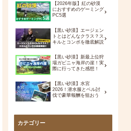
【2026年版】紅の砂漠
におすすめのゲーミング
PC5選
【黒い砂漠】エージェン
トとはどんなクラス？ス
キルとコンボを徹底解説
【黒い砂漠】新最上位狩
場ガビニャ海岸の崖！実
際に行ってきた感想！
【黒い砂漠】水宮
2026！潜水服とベル討
伐で豪華報酬を狙おう
カテゴリー