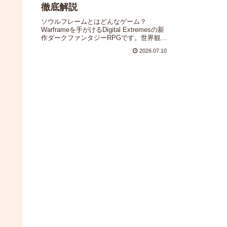
徹底解説
ソウルフレームとはどんなゲーム？
Warframeを手がけるDigital Extremesの新
作ダークファンタジーRPGです。世界観・
戦闘・自然や妖精をめぐる特徴から、今か
2026.07.10
ら先行プレイに参加する方法・リリース時
期の見込みまで分かりやすくまとめまし
た。