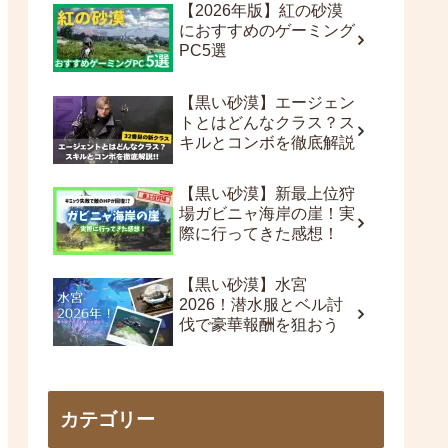
【2026年版】紅の砂漠
におすすめのゲーミング
PC5選
【黒い砂漠】エージェン
トとはどんなクラス？ス
キルとコンボを徹底解説
【黒い砂漠】新最上位狩
場ガビニャ海岸の崖！実
際に行ってきた感想！
【黒い砂漠】水宮
2026！潜水服とベル討
伐で豪華報酬を狙おう
カテゴリー