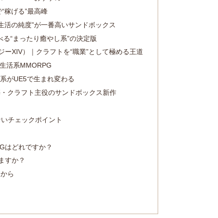
“稼げる”最高峰
生活の純度”が一番高いサンドボックス
遊べる“まったり癒やし系”の決定版
ジーXIV）｜クラフトを“職業”として極める王道
 生活系MMORPG
系がUE5で生まれ変わる
｜建築・クラフト主役のサンドボックス新作
ないチェックポイント
PGはどれですか？
べますか？
本から