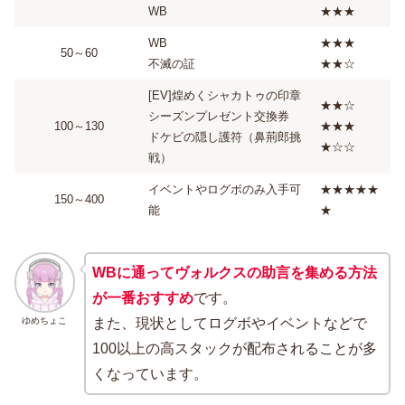
WB
★★★
WB
★★★
50～60
不滅の証
★★☆
[EV]煌めくシャカトゥの印章
★★☆
シーズンプレゼント交換券
100～130
★★★
ドケビの隠し護符（鼻荊郎挑
★☆☆
戦）
イベントやログボのみ入手可
★★★★★
150～400
能
★
WBに通ってヴォルクスの助言を集める方法
が一番おすすめ
です。
ゆめちょこ
また、現状としてログボやイベントなどで
100以上の高スタックが配布されることが多
くなっています。