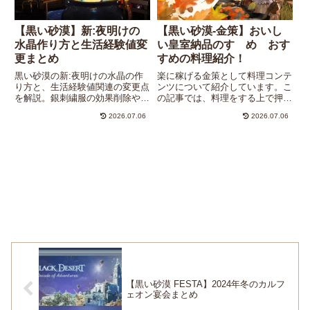
【黒い砂漠】新:夜明けの
【黒い砂漠-金策】おいし
水晶作り方と生活経験値変
い皇室納品のすゝめ おす
更まとめ
すめの料理紹介！
黒い砂漠の新:夜明けの水晶の作
楽に稼げる金策として料理コンテ
り方と、生活経験値関連の変更点
ンツについて紹介しています。こ
を解説。銀刺繍服の効果削除や熟
の記事では、料理をする上で押さ
練度服への生活経験値増加など、
えておきたいこと、特におすすめ
2026.07.06
2026.07.06
最新アップデート情報をまとめて
の料理5つを紹介します！皇室納
います。
品を上手に活用して、コツコツと
安定した金策を行いましょう！
【黒い砂漠 FESTA】2024年冬のカルフ
ェオン宴会まとめ