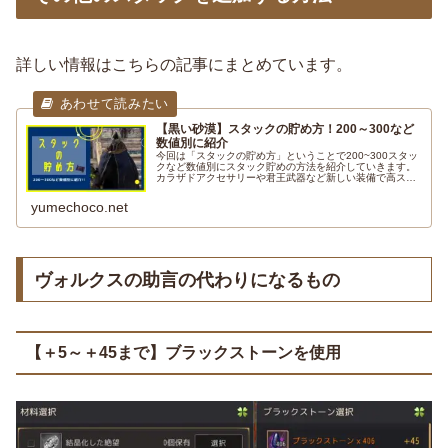
詳しい情報はこちらの記事にまとめています。
【黒い砂漠】スタックの貯め方！200～300など
数値別に紹介
今回は「スタックの貯め方」ということで200~300スタッ
クなど数値別にスタック貯めの方法を紹介していきます。
カラザドアクセサリーや君王武器など新しい装備で高スタ
ックを要求されることが増えてきたので少しでも参考にな
れば幸いです。
yumechoco.net
ヴォルクスの助言の代わりになるもの
【＋5～＋45まで】ブラックストーンを使用