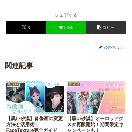
シェアする
X
LINE
コピー
ゆめちょこ
関連記事
黒い砂漠
黒い砂漠
【黒い砂漠】肖像画の変更
【黒い砂漠】オーロラアク
方法と活用術｜
スタ再販開始！期間限定キ
FaceTexture完全ガイド
ャンペーンも！